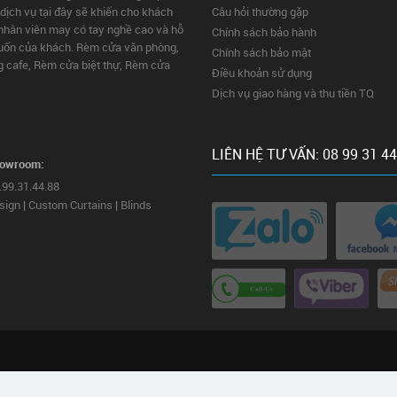
dịch vụ tại đây sẽ khiến cho khách
Câu hỏi thường gặp
, nhân viên may có tay nghề cao và hỗ
Chính sách bảo hành
 muốn của khách. Rèm cửa văn phòng,
Chính sách bảo mật
 cafe, Rèm cửa biệt thự, Rèm cửa
Điều khoản sử dụng
Dịch vụ giao hàng và thu tiền TQ
LIÊN HỆ TƯ VẤN: 08 99 31 44
howroom:
8.99.31.44.88
sign | Custom Curtains | Blinds