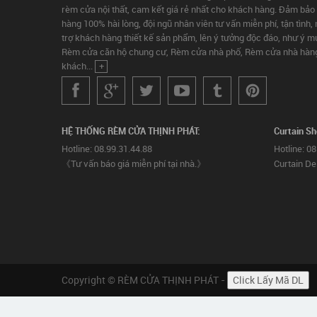
rèm cửa nội thất, cam kết giá rẻ nhất cho khách hàng. Đảm bảo 
hàng 100% hài lòng, đội ngũ nhân viên tư vấn miễn phí, tận tình
trợ khách hàng thiết kế sản phẩm, lên ý tưởng độc đáo, như ý
Rèm cửa căn hộ chung cư, Rèm cửa nhà phố, Rèm cửa nhà hàng
khách...
+
HỆ THỐNG RÈM CỬA THỊNH PHÁT:
Curtain S
Hotline: 08.99.31.44.88
Hotline: 0
《Tư vấn báo giá miễn phí tại nhà.》
Curtain De
Copyright © RÈM CỬA THỊNH PHÁT -
Click Lấy Mã DL