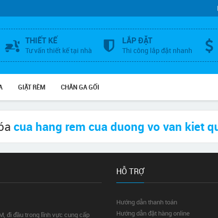
THIẾT KẾ
LẮP ĐẶT
Tư vấn thiết kế tại nhà
Thi công lắp đặt nhanh
A
GIẶT RÈM
CHĂN GA GỐI
hóa
cua hang rem cua duong vo van kiet q
HỖ TRỢ
Hướng dẫn thanh toán
Hướng dẫn đặt hàng online
 đi đầu trong lĩnh vực cung cấp