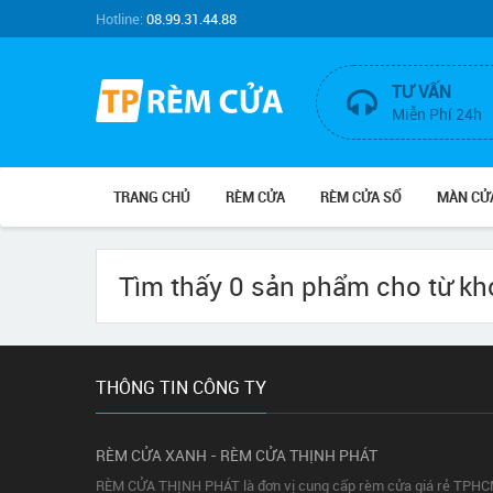
Hotline:
08.99.31.44.88
TƯ VẤN
Miễn Phí 24h
TRANG CHỦ
RÈM CỬA
RÈM CỬA SỔ
MÀN CỬ
Tìm thấy 0 sản phẩm cho từ k
THÔNG TIN CÔNG TY
RÈM CỬA XANH - RÈM CỬA THỊNH PHÁT
RÈM CỬA THỊNH PHÁT là đơn vị cung cấp rèm cửa giá rẻ TPHCM,