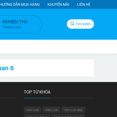
HƯỚNG DẪN MUA HÀNG
KHUYẾN MÃI
LIÊN HỆ
NGHIỆM THU
Tìm kiếm
Thanh toán
uan 6
TOP TỪ KHÓA
rem cua
man cua
rem cua dep