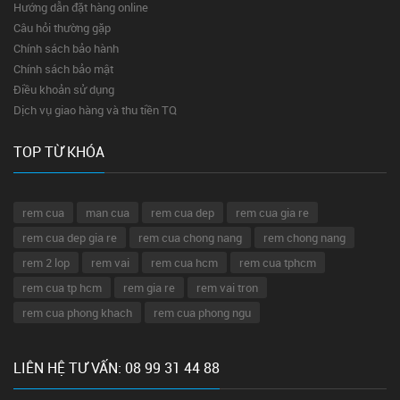
Hướng dẫn đặt hàng online
Câu hỏi thường gặp
Chính sách bảo hành
Chính sách bảo mật
Điều khoản sử dụng
Dịch vụ giao hàng và thu tiền TQ
TOP TỪ KHÓA
rem cua
man cua
rem cua dep
rem cua gia re
rem cua dep gia re
rem cua chong nang
rem chong nang
rem 2 lop
rem vai
rem cua hcm
rem cua tphcm
rem cua tp hcm
rem gia re
rem vai tron
rem cua phong khach
rem cua phong ngu
LIÊN HỆ TƯ VẤN: 08 99 31 44 88