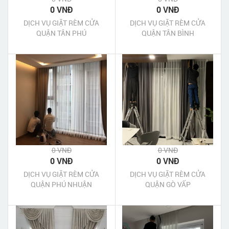
0 VNĐ
0 VNĐ
DỊCH VỤ GIẶT RÈM CỬA
DỊCH VỤ GIẶT RÈM CỬA
QUẬN TÂN PHÚ
QUẬN TÂN BÌNH
0 VNĐ
0 VNĐ
0 VNĐ
0 VNĐ
DỊCH VỤ GIẶT RÈM CỬA
DỊCH VỤ GIẶT RÈM CỬA
QUẬN PHÚ NHUẬN
QUẬN GÒ VẤP