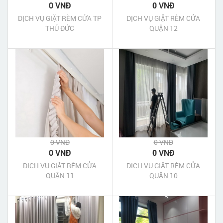
0 VNĐ
0 VNĐ
DỊCH VỤ GIẶT RÈM CỬA TP
DỊCH VỤ GIẶT RÈM CỬA
THỦ ĐỨC
QUẬN 12
0 VNĐ
0 VNĐ
0 VNĐ
0 VNĐ
DỊCH VỤ GIẶT RÈM CỬA
DỊCH VỤ GIẶT RÈM CỬA
QUẬN 11
QUẬN 10