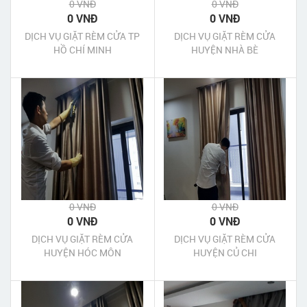
0 VNĐ
0 VNĐ
0 VNĐ
0 VNĐ
DỊCH VỤ GIẶT RÈM CỬA TP
DỊCH VỤ GIẶT RÈM CỬA
HỒ CHÍ MINH
HUYỆN NHÀ BÈ
0 VNĐ
0 VNĐ
0 VNĐ
0 VNĐ
DỊCH VỤ GIẶT RÈM CỬA
DỊCH VỤ GIẶT RÈM CỬA
HUYỆN HÓC MÔN
HUYỆN CỦ CHI