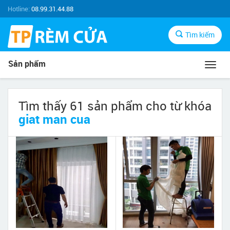
Hotline:
08.99.31.44.88
Tìm kiếm
Sản phẩm
Toggl
navig
Tìm thấy 61 sản phẩm cho từ khóa
giat man cua