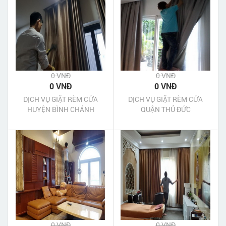
0 VNĐ
0 VNĐ
0 VNĐ
0 VNĐ
DỊCH VỤ GIẶT RÈM CỬA
DỊCH VỤ GIẶT RÈM CỬA
HUYỆN BÌNH CHÁNH
QUẬN THỦ ĐỨC
0 VNĐ
0 VNĐ