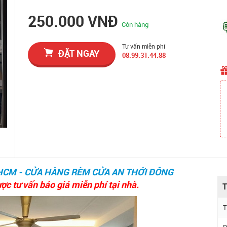
250.000 VNĐ
Còn hàng
Tư vấn miễn phí
ĐẶT NGAY
08.99.31.44.88
HCM - CỬA HÀNG RÈM CỬA AN THỚI ĐÔNG
ợc tư vấn báo giá miễn phí tại nhà.
T
T