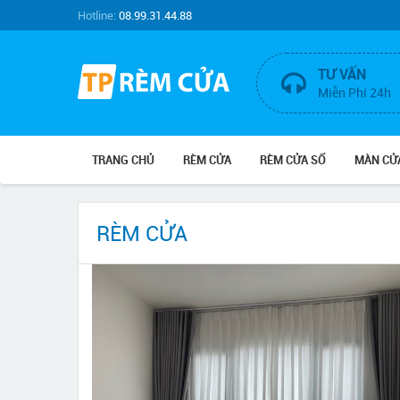
Hotline:
08.99.31.44.88
TƯ VẤN
Miễn Phí 24h
TRANG CHỦ
RÈM CỬA
RÈM CỬA SỔ
MÀN CỬ
RÈM CỬA