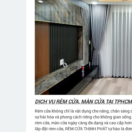
DỊCH VỤ RÈM CỬA, MÀN CỬA TẠI TPHCM
Rèm cửa không chỉ là vật dụng che nắng, chắn sáng đ
sự hài hòa và phong cách riêng cho không gian sống.
rèm cửa, màn cửa ngày càng đa dạng và cao cấp hơn. 
lắp đặt rèm cửa, RÈM CỬA THỊNH PHÁT tự hào là đơn v