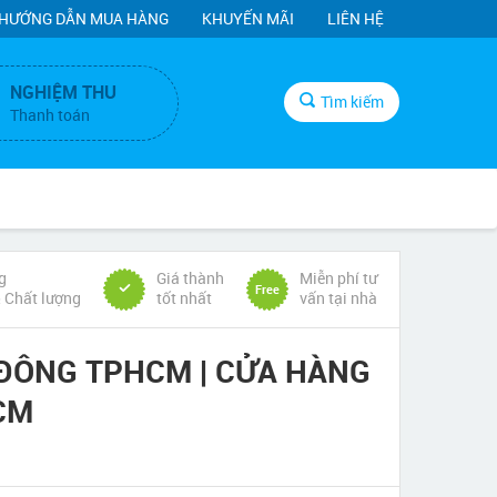
HƯỚNG DẪN MUA HÀNG
KHUYẾN MÃI
LIÊN HỆ
NGHIỆM THU
Tìm kiếm
Thanh toán
g
Giá thành
Miễn phí tư
Free
& Chất lượng
tốt nhất
vấn tại nhà
 ĐÔNG TPHCM | CỬA HÀNG
CM