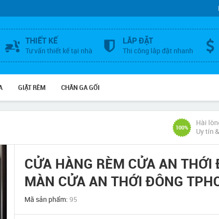
THIẾT KẾ
LẮP ĐẶT
Tư vấn thiết kế tại nhà
Thi công lắp đặt nhanh
A
GIẶT RÈM
CHĂN GA GỐI
Hài lòn
100%
Uy tín 
CỬA HÀNG RÈM CỬA AN THỚI
MÀN CỬA AN THỚI ĐÔNG TPH
Mã sản phẩm:
95