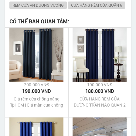
RÈM CỬA AN DƯƠNG VƯƠNG
CỬA HÀNG RÈM CỬA QUẬN 6
CÓ THỂ BẠN QUAN TÂM:
200.000 VNĐ
190.000 VNĐ
190.000 VNĐ
180.000 VNĐ
Giá rèm cửa chống nắng
CỬA HÀNG RÈM CỬA
TpHCM | Giá màn cửa chống
ĐƯỜNG TRẦN NÃO QUẬN 2
nắng TpHCM
TPHCM | #ĐẸP #GIÁ RẺ