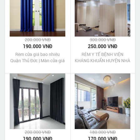
200.000 VNĐ
300.000 VNĐ
190.000 VNĐ
250.000 VNĐ
Rèm cửa giá bao nhiêu
RÈM Y TẾ BỆNH VIỆN
Quận Thủ Đức | Màn cửa giá
KHÁNG KHUẨN HUYỆN NHÀ
bao nhiêu Quận Thủ Đức
BÈ
200.000 VNĐ
180.000 VNĐ
190.000 VNĐ
170.000 VNĐ