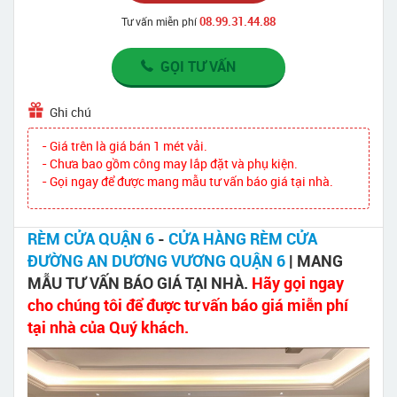
08.99.31.44.88
Tư vấn miễn phí
GỌI TƯ VẤN
Ghi chú
- Giá trên là giá bán 1 mét vải.
- Chưa bao gồm công may lắp đặt và phụ kiện.
- Gọi ngay để được mang mẫu tư vấn báo giá tại nhà.
RÈM CỬA QUẬN 6
-
CỬA HÀNG RÈM CỬA
ĐƯỜNG AN DƯƠNG VƯƠNG QUẬN 6
| MANG
MẪU TƯ VẤN BÁO GIÁ TẠI NHÀ.
Hãy gọi ngay
cho chúng tôi để được tư vấn báo giá miễn phí
tại nhà của Quý khách.