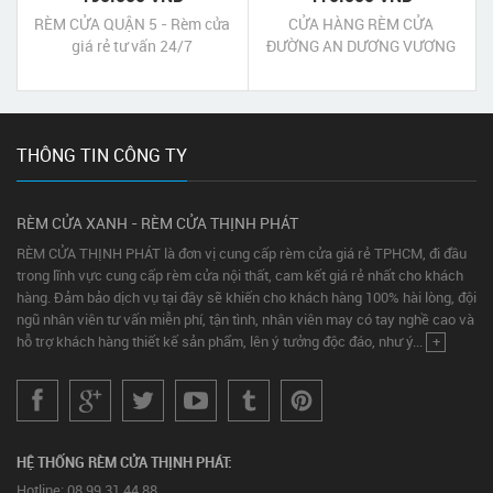
RÈM CỬA QUẬN 5 - Rèm cửa
CỬA HÀNG RÈM CỬA
giá rẻ tư vấn 24/7
ĐƯỜNG AN DƯƠNG VƯƠNG
QUẬN 5
THÔNG TIN CÔNG TY
RÈM CỬA XANH - RÈM CỬA THỊNH PHÁT
RÈM CỬA THỊNH PHÁT là đơn vị cung cấp rèm cửa giá rẻ TPHCM, đi đầu
trong lĩnh vực cung cấp rèm cửa nội thất, cam kết giá rẻ nhất cho khách
hàng. Đảm bảo dịch vụ tại đây sẽ khiến cho khách hàng 100% hài lòng, đội
ngũ nhân viên tư vấn miễn phí, tận tình, nhân viên may có tay nghề cao và
hỗ trợ khách hàng thiết kế sản phẩm, lên ý tưởng độc đáo, như ý...
+
HỆ THỐNG RÈM CỬA THỊNH PHÁT:
Hotline: 08.99.31.44.88