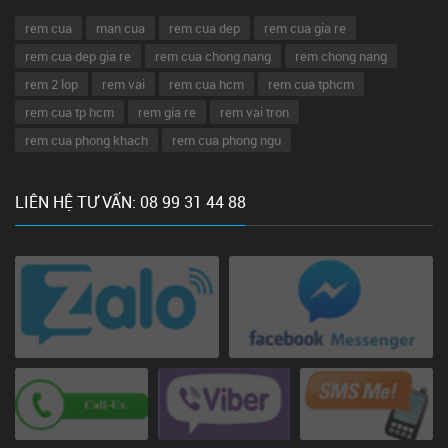
rem cua
man cua
rem cua dep
rem cua gia re
rem cua dep gia re
rem cua chong nang
rem chong nang
rem 2 lop
rem vai
rem cua hcm
rem cua tphcm
rem cua tp hcm
rem gia re
rem vai tron
rem cua phong khach
rem cua phong ngu
LIÊN HỆ TƯ VẤN: 08 99 31 44 88