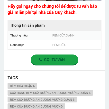
Hãy gọi ngay cho chúng tôi để được tư vấn báo
giá miễn phí tại nhà của Quý khách.
Thông tin sản phẩm
Thương hiệu
RÈM CỬA XANH
Danh mục
RÈM CỬA
GỌI TƯ VẤN
TAGS:
RÈM CỬA QUẬN 6
CỬA HÀNG RÈM CỬA ĐƯỜNG AN DƯƠNG VƯƠNG QUẬN 6
RÈM CỬA ĐƯỜNG AN DƯƠNG VƯƠNG QUẬN 6
RÈM CỬA ĐƯỜNG AN DƯƠNG VƯƠNG