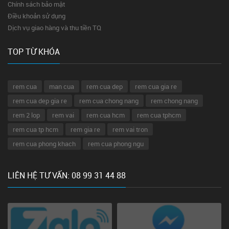
Chính sách bảo mật
Điều khoản sử dụng
Dịch vụ giao hàng và thu tiền TQ
TOP TỪ KHÓA
rem cua
man cua
rem cua dep
rem cua gia re
rem cua dep gia re
rem cua chong nang
rem chong nang
rem 2 lop
rem vai
rem cua hcm
rem cua tphcm
rem cua tp hcm
rem gia re
rem vai tron
rem cua phong khach
rem cua phong ngu
LIÊN HỆ TƯ VẤN: 08 99 31 44 88