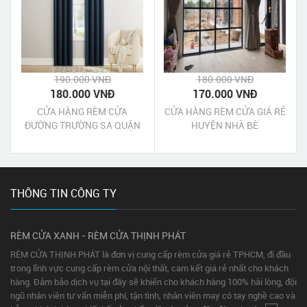
190.000 VNĐ
180.000 VNĐ
180.000 VNĐ
170.000 VNĐ
CỬA HÀNG RÈM CỬA
CỬA HÀNG RÈM CỬA GIÁ RẺ
ĐƯỜNG TRƯỜNG SA QUẬN
HUYỆN NHÀ BÈ
3
THÔNG TIN CÔNG TY
RÈM CỬA XANH - RÈM CỬA THỊNH PHÁT
RÈM CỬA THỊNH PHÁT là đơn vị cung cấp rèm cửa giá rẻ TPHCM, đi đầu
trong lĩnh vực cung cấp rèm cửa nội thất, cam kết giá rẻ nhất cho khách
hàng. Đảm bảo dịch vụ tại đây sẽ khiến cho khách hàng 100% hài lòng, đội
ngũ nhân viên tư vấn miễn phí, tận tình, nhân viên may có tay nghề cao và