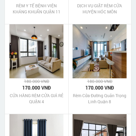
RÈM Y TẾ BỆNH VIỆN
DỊCH VỤ GIẶT RÈM CỬA
KHÁNG KHUẨN QUẬN 11
HUYỆN HÓC MÔN
180.000 VNĐ
180.000 VNĐ
170.000 VNĐ
170.000 VNĐ
CỬA HÀNG RÈM CỬA GIÁ RẺ
Rèm Cửa Đường Quản Trọng
QUẬN 4
Linh Quận 8