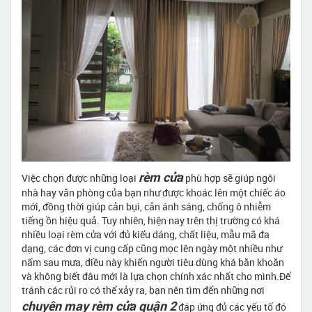
rèm cửa
Việc chọn được những loại
phù hợp sẽ giúp ngôi
nhà hay văn phòng của bạn như được khoác lên một chiếc áo
mới, đồng thời giúp cản bụi, cản ánh sáng, chống ô nhiễm
tiếng ồn hiệu quả. Tuy nhiên, hiện nay trên thị trường có khá
nhiều loại rèm cửa với đủ kiểu dáng, chất liệu, mẫu mã đa
dạng, các đơn vị cung cấp cũng mọc lên ngày một nhiều như
nấm sau mưa, điều này khiến người tiêu dùng khá băn khoăn
và không biết đâu mới là lựa chọn chính xác nhất cho mình.Để
tránh các rủi ro có thể xảy ra, bạn nên tìm đến những nơi
chuyên may rèm cửa quận 2
đáp ứng đủ các yếu tố đó