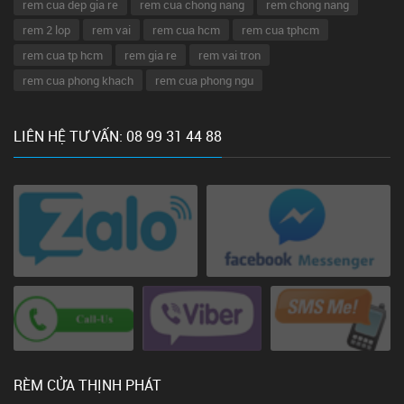
rem cua dep gia re
rem cua chong nang
rem chong nang
rem 2 lop
rem vai
rem cua hcm
rem cua tphcm
rem cua tp hcm
rem gia re
rem vai tron
rem cua phong khach
rem cua phong ngu
LIÊN HỆ TƯ VẤN: 08 99 31 44 88
RÈM CỬA THỊNH PHÁT