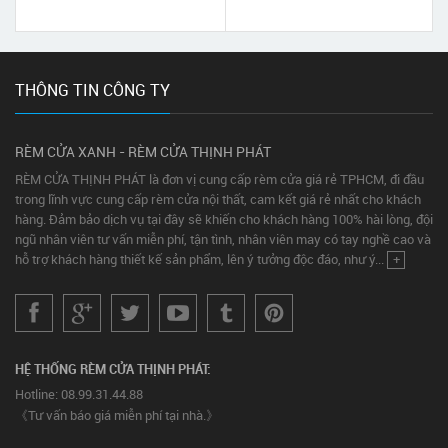
THÔNG TIN CÔNG TY
RÈM CỬA XANH - RÈM CỬA THỊNH PHÁT
RÈM CỬA THỊNH PHÁT là đơn vị cung cấp rèm cửa giá rẻ TPHCM, đi đầu
trong lĩnh vực cung cấp rèm cửa nội thất, cam kết giá rẻ nhất cho khách
hàng. Đảm bảo dịch vụ tại đây sẽ khiến cho khách hàng 100% hài lòng, đội
ngũ nhân viên tư vấn miễn phí, tận tình, nhân viên may có tay nghề cao và
hỗ trợ khách hàng thiết kế sản phẩm, lên ý tưởng độc đáo, như ý...
+
HỆ THỐNG RÈM CỬA THỊNH PHÁT:
Hotline: 08.99.31.44.88
《Tư vấn báo giá miễn phí tại nhà.》