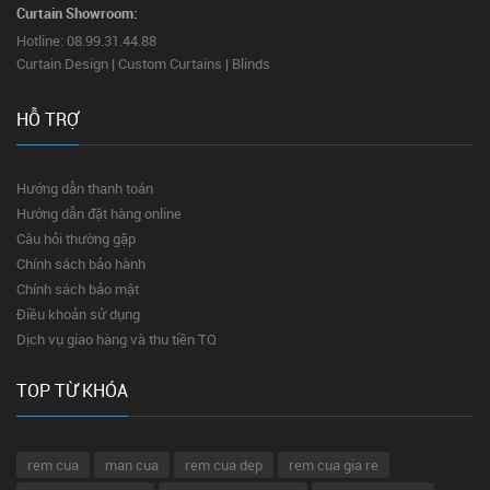
Curtain Showroom:
Hotline: 08.99.31.44.88
Curtain Design | Custom Curtains | Blinds
HỖ TRỢ
Hướng dẫn thanh toán
Hướng dẫn đặt hàng online
Câu hỏi thường gặp
Chính sách bảo hành
Chính sách bảo mật
Điều khoản sử dụng
Dịch vụ giao hàng và thu tiền TQ
TOP TỪ KHÓA
rem cua
man cua
rem cua dep
rem cua gia re