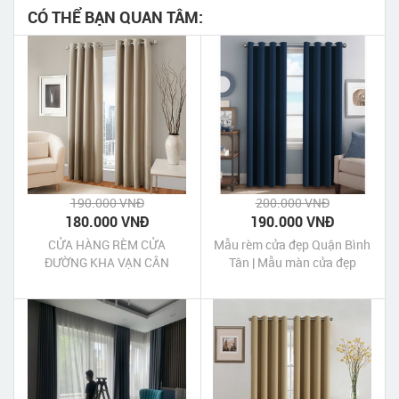
CÓ THỂ BẠN QUAN TÂM:
190.000 VNĐ
200.000 VNĐ
180.000 VNĐ
190.000 VNĐ
CỬA HÀNG RÈM CỬA
Mẫu rèm cửa đẹp Quận Bình
ĐƯỜNG KHA VẠN CÂN
Tân | Mẫu màn cửa đẹp
QUẬN THỦ ĐỨC TPHCM
Quận Bình Tân