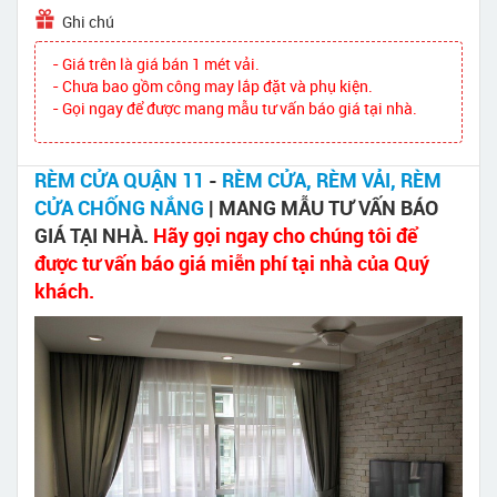
Ghi chú
- Giá trên là giá bán 1 mét vải.
- Chưa bao gồm công may lắp đặt và phụ kiện.
- Gọi ngay để được mang mẫu tư vấn báo giá tại nhà.
RÈM CỬA QUẬN 11
-
RÈM CỬA, RÈM VẢI, RÈM
CỬA CHỐNG NẮNG
| MANG MẪU TƯ VẤN BÁO
GIÁ TẠI NHÀ.
Hãy gọi ngay cho chúng tôi để
được tư vấn báo giá miễn phí tại nhà của Quý
khách.