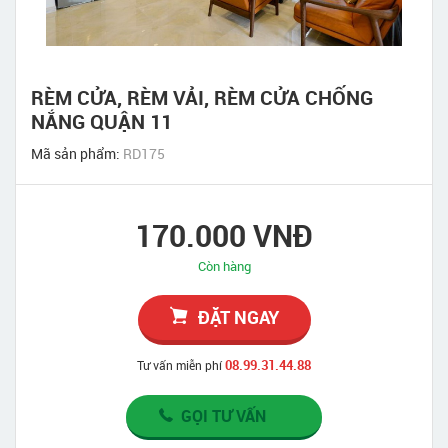
RÈM CỬA, RÈM VẢI, RÈM CỬA CHỐNG
NẮNG QUẬN 11
Mã sản phẩm:
RD175
170.000 VNĐ
Còn hàng
ĐẶT NGAY
08.99.31.44.88
Tư vấn miễn phí
GỌI TƯ VẤN