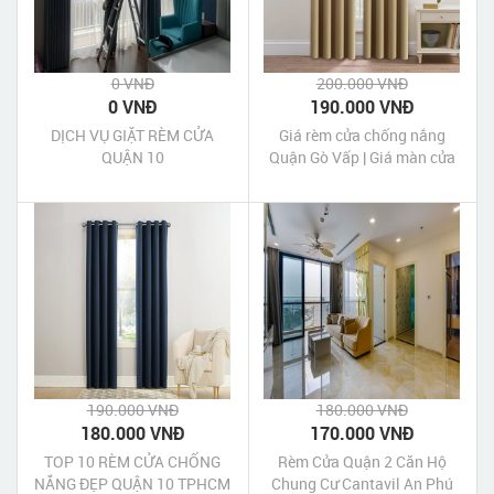
0 VNĐ
200.000 VNĐ
0 VNĐ
190.000 VNĐ
DỊCH VỤ GIẶT RÈM CỬA
Giá rèm cửa chống nắng
QUẬN 10
Quận Gò Vấp | Giá màn cửa
chống nắng Quận Gò Vấp
190.000 VNĐ
180.000 VNĐ
180.000 VNĐ
170.000 VNĐ
TOP 10 RÈM CỬA CHỐNG
Rèm Cửa Quận 2 Căn Hộ
NẮNG ĐẸP QUẬN 10 TPHCM
Chung Cư Cantavil An Phú