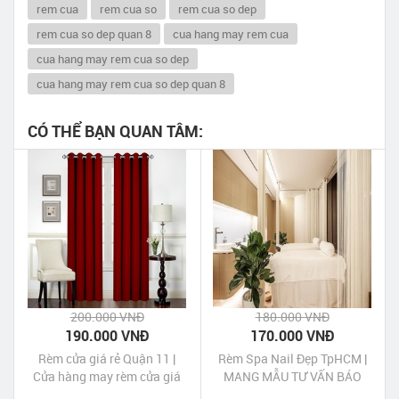
rem cua
rem cua so
rem cua so dep
rem cua so dep quan 8
cua hang may rem cua
cua hang may rem cua so dep
cua hang may rem cua so dep quan 8
CÓ THỂ BẠN QUAN TÂM:
200.000 VNĐ
180.000 VNĐ
190.000 VNĐ
170.000 VNĐ
Rèm cửa giá rẻ Quận 11 |
Rèm Spa Nail Đẹp TpHCM |
Cửa hàng may rèm cửa giá
MANG MẪU TƯ VẤN BÁO
rẻ Quận 11
GIÁ TẠI NHÀ