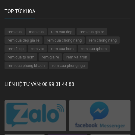
TOP TỪ KHÓA
rem cua
man cua
rem cua dep
rem cua gia re
rem cua dep gia re
rem cua chong nang
rem chong nang
rem 2 lop
rem vai
rem cua hcm
rem cua tphcm
rem cua tp hcm
rem gia re
rem vai tron
rem cua phong khach
rem cua phong ngu
LIÊN HỆ TƯ VẤN: 08 99 31 44 88