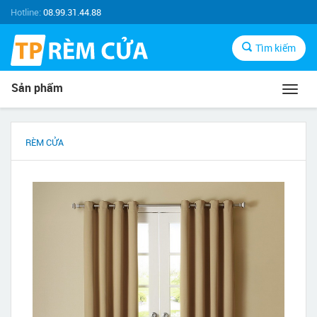
Hotline:
08.99.31.44.88
Tìm kiếm
Sản phẩm
Toggl
navig
RÈM CỬA