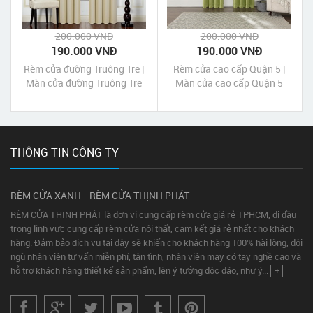
200.000 VNĐ
200.000 VNĐ
190.000 VNĐ
190.000 VNĐ
Rèm cửa đường Truông Tre |
Rèm cửa cao cấp Quận 5 |
Màn cửa đường Truông Tre
Màn cửa cao cấp Quận 5
quận Thủ Đức TpHCM
THÔNG TIN CÔNG TY
RÈM CỬA XANH - RÈM CỬA THỊNH PHÁT
RÈM CỬA THỊNH PHÁT là đơn vị cung cấp rèm cửa giá rẻ TPHCM, đi đầu
trong lĩnh vực cung cấp rèm cửa nội thất, cam kết giá rẻ nhất cho khách
hàng. Đảm bảo dịch vụ tại đây sẽ khiến cho khách hàng 100% hài lòng, đội
ngũ nhân viên tư vấn miễn phí, tận tình, nhân viên may có tay nghề cao và
hỗ trợ khách hàng thiết kế sản phẩm, lên ý tưởng độc đáo, như ý...
+