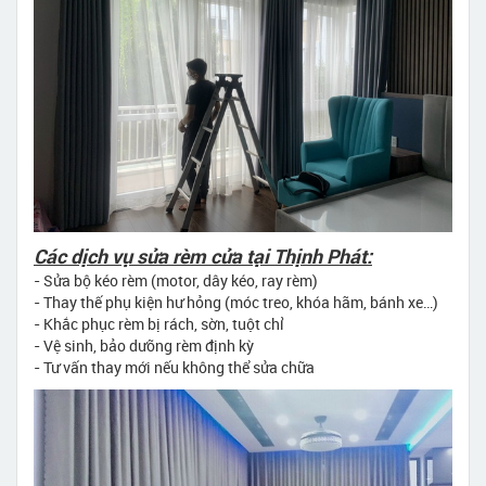
Các dịch vụ sửa rèm cửa tại Thịnh Phát:
- Sửa bộ kéo rèm (motor, dây kéo, ray rèm)
- Thay thế phụ kiện hư hỏng (móc treo, khóa hãm, bánh xe…)
- Khắc phục rèm bị rách, sờn, tuột chỉ
- Vệ sinh, bảo dưỡng rèm định kỳ
- Tư vấn thay mới nếu không thể sửa chữa