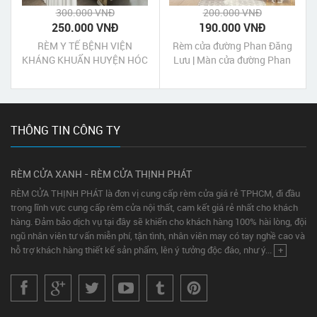
300.000 VNĐ
200.000 VNĐ
250.000 VNĐ
190.000 VNĐ
RÈM Y TẾ BỆNH VIỆN
Rèm cửa đường Phan Đăng
KHÁNG KHUẨN HUYỆN HÓC
Lưu | Màn cửa đường Phan
MÔN
Đăng Lưu Thủ Dầu Một Bình
Dương
THÔNG TIN CÔNG TY
RÈM CỬA XANH - RÈM CỬA THỊNH PHÁT
RÈM CỬA THỊNH PHÁT là đơn vị cung cấp rèm cửa giá rẻ TPHCM, đi đầu
trong lĩnh vực cung cấp rèm cửa nội thất, cam kết giá rẻ nhất cho khách
hàng. Đảm bảo dịch vụ tại đây sẽ khiến cho khách hàng 100% hài lòng, đội
ngũ nhân viên tư vấn miễn phí, tận tình, nhân viên may có tay nghề cao và
hỗ trợ khách hàng thiết kế sản phẩm, lên ý tưởng độc đáo, như ý...
+