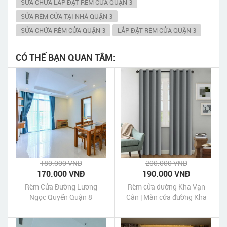
SỬA CHỮA LẮP ĐẶT RÈM CỬA QUẬN 3
SỬA RÈM CỬA TẠI NHÀ QUẬN 3
SỬA CHỮA RÈM CỬA QUẬN 3
LẮP ĐẶT RÈM CỬA QUẬN 3
CÓ THỂ BẠN QUAN TÂM:
180.000 VNĐ
200.000 VNĐ
170.000 VNĐ
190.000 VNĐ
Rèm Cửa Đường Lương
Rèm cửa đường Kha Vạn
Ngọc Quyến Quận 8
Cân | Màn cửa đường Kha
Vạn Cân quận Thủ Đức
TpHCM