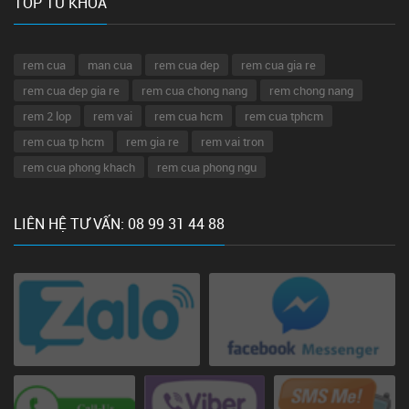
TOP TỪ KHÓA
rem cua
man cua
rem cua dep
rem cua gia re
rem cua dep gia re
rem cua chong nang
rem chong nang
rem 2 lop
rem vai
rem cua hcm
rem cua tphcm
rem cua tp hcm
rem gia re
rem vai tron
rem cua phong khach
rem cua phong ngu
LIÊN HỆ TƯ VẤN: 08 99 31 44 88