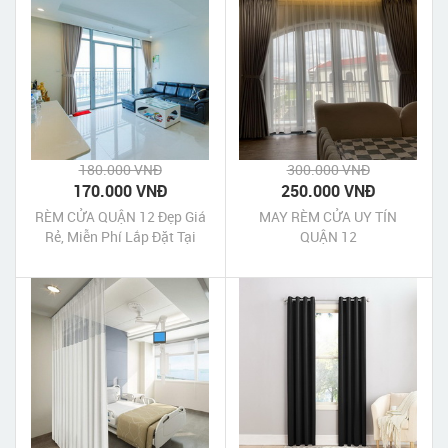
180.000 VNĐ
300.000 VNĐ
170.000 VNĐ
250.000 VNĐ
RÈM CỬA QUẬN 12 Đẹp Giá
MAY RÈM CỬA UY TÍN
Rẻ, Miễn Phí Lắp Đặt Tại
QUẬN 12
Tp.HCM