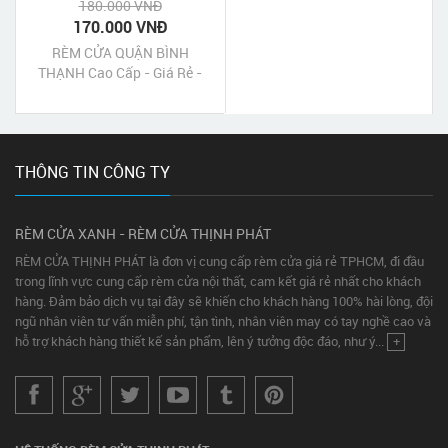
180.000 VNĐ
170.000 VNĐ
RÈM CỬA QUẬN BÌNH
THẠNH Cao Cấp - Giá Rẻ -
Uy Tín - Chất Lượng Tốt‎
THÔNG TIN CÔNG TY
RÈM CỬA XANH - RÈM CỬA THỊNH PHÁT
RÈM CỬA THỊNH PHÁT là đơn vị cung cấp rèm cửa giá rẻ TPHCM, đi đầu
trong lĩnh vực cung cấp rèm cửa nội thất, cam kết giá rẻ nhất cho khách
hàng. Đảm bảo dịch vụ tại đây sẽ khiến cho khách hàng 100% hài lòng, đội
ngũ nhân viên tư vấn miễn phí, tận tình, nhân viên may có tay nghề cao và
hỗ trợ khách hàng thiết kế sản phẩm, lên ý tưởng độc đáo, như ý...
+