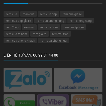
rem cua
man cua
rem cua dep
rem cua gia re
rem cua dep gia re
rem cua chong nang
rem chong nang
rem 2 lop
rem vai
rem cua hcm
rem cua tphcm
rem cua tp hcm
rem gia re
rem vai tron
rem cua phong khach
rem cua phong ngu
LIÊN HỆ TƯ VẤN: 08 99 31 44 88